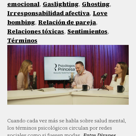
emocional
,
Gaslighting
,
Ghosting
,
Irresponsabilidad afectiva
,
Love
bombing
,
Relación de pareja
,
Relaciones tóxicas
,
Sentimientos
,
Términos
Cuando cada vez más se habla sobre salud mental,
los términos psicológicos circulan por redes
sociales como si fuesen modas,
Entre Divanes
,