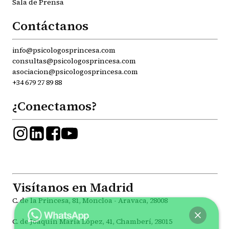
Sala de Prensa
Contáctanos
info@psicologosprincesa.com
consultas@psicologosprincesa.com
asociacion@psicologosprincesa.com
+34 679 27 89 88
¿Conectamos?
Visítanos en Madrid
C. de la Princesa, 81, Moncloa - Aravaca, 28008
C. de Joaquín María López, 41, Chamberí, 28015